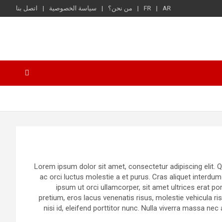
AR
FR
من نحن؟
سياسة الخصوصية
اتصل بنا
Lorem ipsum dolor sit amet, consectetur adipiscing elit.
ac orci luctus molestie a et purus. Cras aliquet interdum
ipsum ut orci ullamcorper, sit amet ultrices erat po
pretium, eros lacus venenatis risus, molestie vehicula r
nisi id, eleifend porttitor nunc. Nulla viverra massa ne