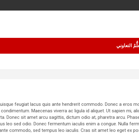
لُّمُ التعاوني
 Quisque feugiat lacus quis ante hendrerit commodo. Donec a eros mol
 condimentum. Maecenas viverra ac ligula id aliquet. Ut sapien mi, al
rta. Donec sit amet arcu sagittis, dictum odio at, pharetra arcu. Phase
isus leo sed odio. Donec fermentum iaculis enim a congue. Nulla fer
c ante commodo, sed tempus leo iaculis. Cras sit amet leo eget ex posu