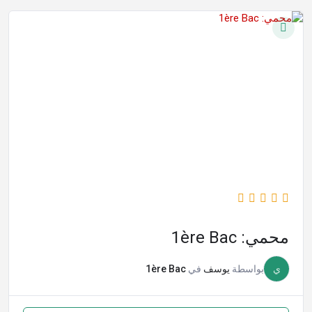
محمي: 1ère Bac
ي
بواسطة
يوسف
في
1ère Bac