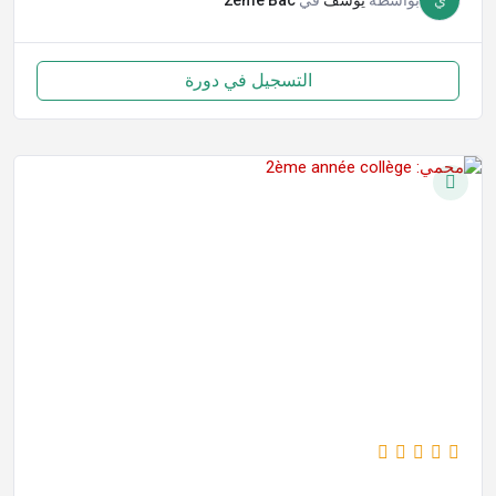
ي
بواسطة
يوسف
في
2ème Bac
التسجيل في دورة