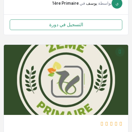
ي
بواسطة
يوسف
في
1ère Primaire
التسجيل في دورة