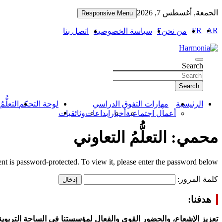
الجمعة, أغسطس 7, 2026
Responsive Menu
FR
AR
من نحن؟
سياسة الخصوصية
اتصل بنا
نرعى قيم الماضي ونراهن على مهارات المستقبل
Search
Harmonia
Search
الرئيسية
مهارات التفوق الدراسي
لوحة التحكم
التعلُّم
أعمال اجتماعية
أخبار
إبداعات
وثائقيات
محمي: التعلُّمُ التعاوني
nt is password-protected. To view it, please enter the password below.
كلمة المرور:
هدفنا:
تعزيز الإشعاع، والحضور القوي والفعال لمؤسستنا في الساحة التربوية 